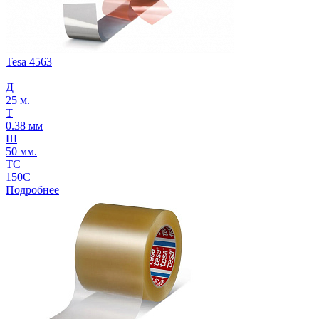
Tesa 4563
Д
25 м.
Т
0.38 мм
Ш
50 мм.
ТС
150С
Подробнее