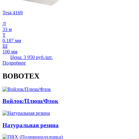
Tesa 4169
Д
33 м
Т
0.187 мм
Ш
100 мм
Цена: 3 950 руб./шт.
Подробнее
BOBOTEX
Войлок/Плюш/Флок
Натуральная резина