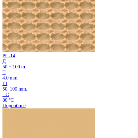
PC-14
Д
50 + 100 m.
Т
4.0 mm.
Ш
50, 100 mm.
ТС
80 °C
Подробнее