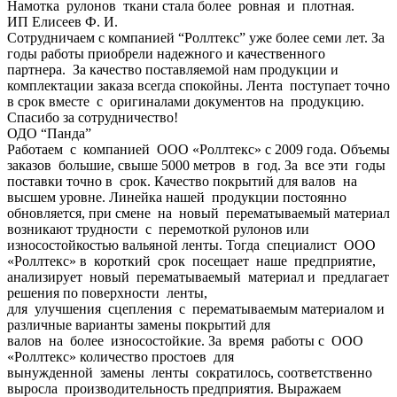
Намотка рулонов ткани стала более ровная и плотная.
ИП Елисеев Ф. И.
Сотрудничаем с компанией “Роллтекс” уже более семи лет. За
годы работы приобрели надежного и качественного
партнера. За качество поставляемой нам продукции и
комплектации заказа всегда спокойны. Лента поступает точно
в срок вместе с оригиналами документов на продукцию.
Спасибо за сотрудничество!
ОДО “Панда”
Работаем с компанией ООО «Роллтекс» с 2009 года. Объемы
заказов большие, свыше 5000 метров в год. За все эти годы
поставки точно в срок. Качество покрытий для валов на
высшем уровне. Линейка нашей продукции постоянно
обновляется, при смене на новый перематываемый материал
возникают трудности с перемоткой рулонов или
износостойкостью вальяной ленты. Тогда специалист ООО
«Роллтекс» в короткий срок посещает наше предприятие,
анализирует новый перематываемый материал и предлагает
решения по поверхности ленты,
для улучшения сцепления с перематываемым материалом и
различные варианты замены покрытий для
валов на более износостойкие. За время работы с ООО
«Роллтекс» количество простоев для
вынужденной замены ленты сократилось, соответственно
выросла производительность предприятия. Выражаем