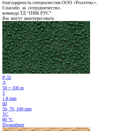
благодарность специалистам ООО «Роллтекс».
Спасибо за сотрудничество.
команда ТД “ПИК РУС”
Вас могут заинтересовать
P-32
Д
50 + 100 m
Т
1.8 mm
Ш
50, 70, 100 mm
ТС
80 °C
Подробнее