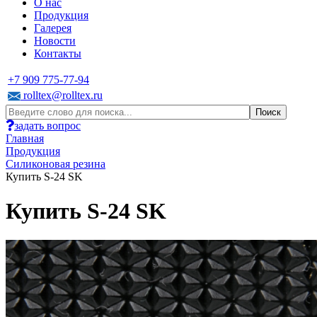
О нас
Продукция
Галерея
Новости
Контакты
+7 909 775-77-94
rolltex@rolltex.ru
задать вопрос
Главная
Продукция
Силиконовая резина
Купить S-24 SK
Купить S-24 SK