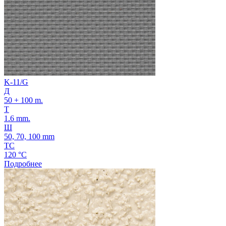
K-11/G
Д
50 + 100 m.
Т
1.6 mm.
Ш
50, 70, 100 mm
ТС
120 °C
Подробнее