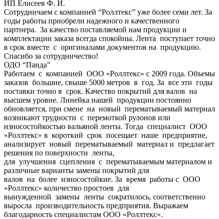
ИП Елисеев Ф. И.
Сотрудничаем с компанией “Роллтекс” уже более семи лет. За
годы работы приобрели надежного и качественного
партнера. За качество поставляемой нам продукции и
комплектации заказа всегда спокойны. Лента поступает точно
в срок вместе с оригиналами документов на продукцию.
Спасибо за сотрудничество!
ОДО “Панда”
Работаем с компанией ООО «Роллтекс» с 2009 года. Объемы
заказов большие, свыше 5000 метров в год. За все эти годы
поставки точно в срок. Качество покрытий для валов на
высшем уровне. Линейка нашей продукции постоянно
обновляется, при смене на новый перематываемый материал
возникают трудности с перемоткой рулонов или
износостойкостью вальяной ленты. Тогда специалист ООО
«Роллтекс» в короткий срок посещает наше предприятие,
анализирует новый перематываемый материал и предлагает
решения по поверхности ленты,
для улучшения сцепления с перематываемым материалом и
различные варианты замены покрытий для
валов на более износостойкие. За время работы с ООО
«Роллтекс» количество простоев для
вынужденной замены ленты сократилось, соответственно
выросла производительность предприятия. Выражаем
благодарность специалистам ООО «Роллтекс».