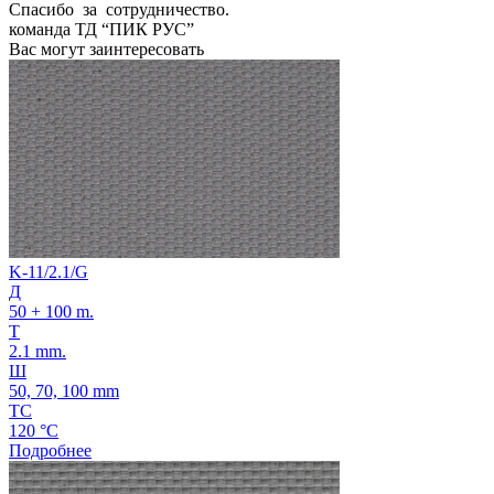
Спасибо за сотрудничество.
команда ТД “ПИК РУС”
Вас могут заинтересовать
K-11/2.1/G
Д
50 + 100 m.
Т
2.1 mm.
Ш
50, 70, 100 mm
ТС
120 °C
Подробнее