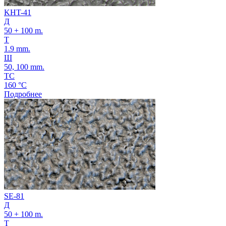
KHT-41
Д
50 + 100 m.
Т
1.9 mm.
Ш
50, 100 mm.
ТС
160 °C
Подробнее
SE-81
Д
50 + 100 m.
Т