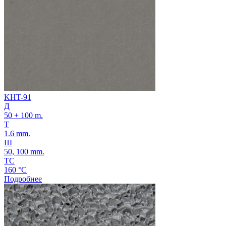
KHT-91
Д
50 + 100 m.
Т
1.6 mm.
Ш
50, 100 mm.
ТС
160 °C
Подробнее