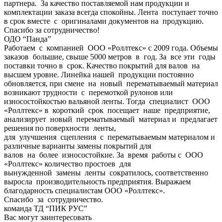
партнера. За качество поставляемой нам продукции и
комплектации заказа всегда спокойны. Лента поступает точно
в срок вместе с оригиналами документов на продукцию.
Спасибо за сотрудничество!
ОДО “Панда”
Работаем с компанией ООО «Роллтекс» с 2009 года. Объемы
заказов большие, свыше 5000 метров в год. За все эти годы
поставки точно в срок. Качество покрытий для валов на
высшем уровне. Линейка нашей продукции постоянно
обновляется, при смене на новый перематываемый материал
возникают трудности с перемоткой рулонов или
износостойкостью вальяной ленты. Тогда специалист ООО
«Роллтекс» в короткий срок посещает наше предприятие,
анализирует новый перематываемый материал и предлагает
решения по поверхности ленты,
для улучшения сцепления с перематываемым материалом и
различные варианты замены покрытий для
валов на более износостойкие. За время работы с ООО
«Роллтекс» количество простоев для
вынужденной замены ленты сократилось, соответственно
выросла производительность предприятия. Выражаем
благодарность специалистам ООО «Роллтекс».
Спасибо за сотрудничество.
команда ТД “ПИК РУС”
Вас могут заинтересовать