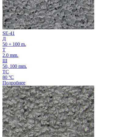
SE-41
Д
50 + 100 m.
Т
2.0 mm.
Ш
50, 100 mm.
ТС
80 °C
Подробнее