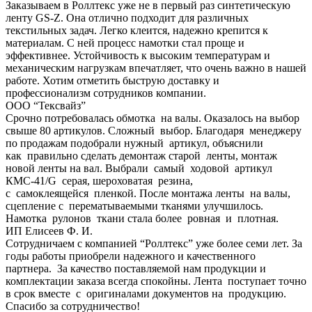
Заказываем в Роллтекс уже не в первый раз синтетическую
ленту GS-Z. Она отлично подходит для различных
текстильных задач. Легко клеится, надежно крепится к
материалам. С ней процесс намотки стал проще и
эффективнее. Устойчивость к высоким температурам и
механическим нагрузкам впечатляет, что очень важно в нашей
работе. Хотим отметить быструю доставку и
профессионализм сотрудников компании.
ООО “Тексвайз”
Срочно потребовалась обмотка на валы. Оказалось на выбор
свыше 80 артикулов. Сложный выбор. Благодаря менеджеру
по продажам подобрали нужный артикул, объяснили
как правильно сделать демонтаж старой ленты, монтаж
новой ленты на вал. Выбрали самый ходовой артикул
КМС-41/G серая, шероховатая резина,
с самоклеящейся пленкой. После монтажа ленты на валы,
сцепление с перематываемыми тканями улучшилось.
Намотка рулонов ткани стала более ровная и плотная.
ИП Елисеев Ф. И.
Сотрудничаем с компанией “Роллтекс” уже более семи лет. За
годы работы приобрели надежного и качественного
партнера. За качество поставляемой нам продукции и
комплектации заказа всегда спокойны. Лента поступает точно
в срок вместе с оригиналами документов на продукцию.
Спасибо за сотрудничество!