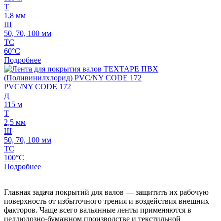
Т
1,8 мм
Ш
50, 70, 100 мм
ТС
60°C
Подробнее
PVC/NY CODE 172
Д
115 м
Т
2,5 мм
Ш
50, 70, 100 мм
ТС
100°C
Подробнее
Главная задача покрытий для валов — защитить их рабочую
поверхность от избыточного трения и воздействия внешних
факторов. Чаще всего вальянные ленты применяются в
целлюлозно-бумажном производстве и текстильной