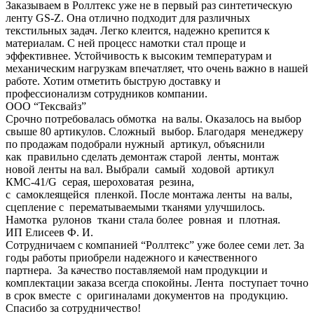
Заказываем в Роллтекс уже не в первый раз синтетическую
ленту GS-Z. Она отлично подходит для различных
текстильных задач. Легко клеится, надежно крепится к
материалам. С ней процесс намотки стал проще и
эффективнее. Устойчивость к высоким температурам и
механическим нагрузкам впечатляет, что очень важно в нашей
работе. Хотим отметить быструю доставку и
профессионализм сотрудников компании.
ООО “Тексвайз”
Срочно потребовалась обмотка на валы. Оказалось на выбор
свыше 80 артикулов. Сложный выбор. Благодаря менеджеру
по продажам подобрали нужный артикул, объяснили
как правильно сделать демонтаж старой ленты, монтаж
новой ленты на вал. Выбрали самый ходовой артикул
КМС-41/G серая, шероховатая резина,
с самоклеящейся пленкой. После монтажа ленты на валы,
сцепление с перематываемыми тканями улучшилось.
Намотка рулонов ткани стала более ровная и плотная.
ИП Елисеев Ф. И.
Сотрудничаем с компанией “Роллтекс” уже более семи лет. За
годы работы приобрели надежного и качественного
партнера. За качество поставляемой нам продукции и
комплектации заказа всегда спокойны. Лента поступает точно
в срок вместе с оригиналами документов на продукцию.
Спасибо за сотрудничество!