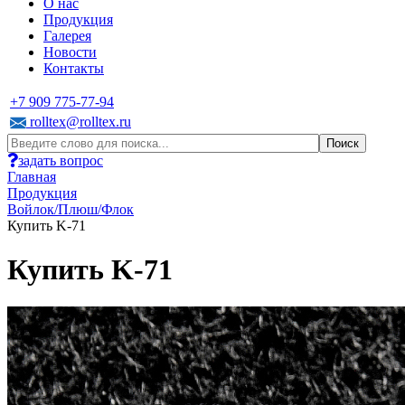
О нас
Продукция
Галерея
Новости
Контакты
+7 909 775-77-94
rolltex@rolltex.ru
задать вопрос
Главная
Продукция
Войлок/Плюш/Флок
Купить K-71
Купить K-71